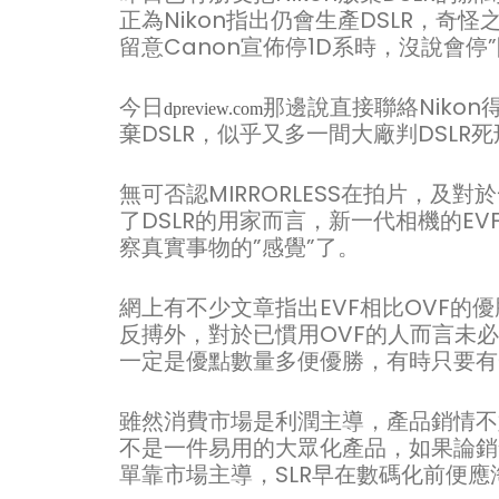
正為Nikon指出仍會生產DSLR，奇怪
留意Canon宣佈停1D系時，沒說會停”
今日
那邊說直接聯絡Niko
dpreview.com
棄DSLR，似乎又多一間大廠判DSLR
無可否認MIRRORLESS在拍片，
了DSLR的用家而言，新一代相機的E
察真實事物的”感覺”了。
網上有不少文章指出EVF相比OVF的
反搏外，對於已慣用OVF的人而言未
一定是優點數量多便優勝，有時只要有
雖然消費市場是利潤主導，產品銷情不
不是一件易用的大眾化產品，如果論銷
單靠市場主導，SLR早在數碼化前便應