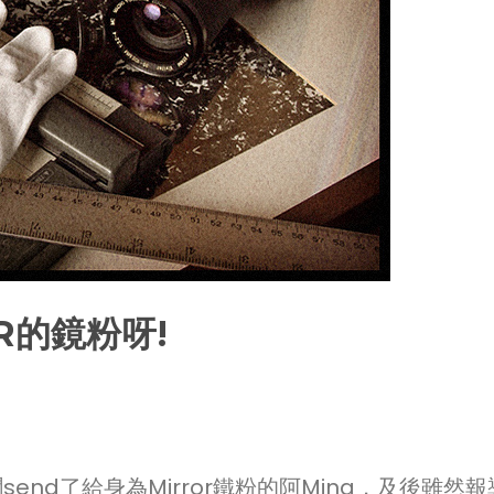
R的鏡粉呀!
send了給身為Mirror鐵粉的阿Ming，及後雖然