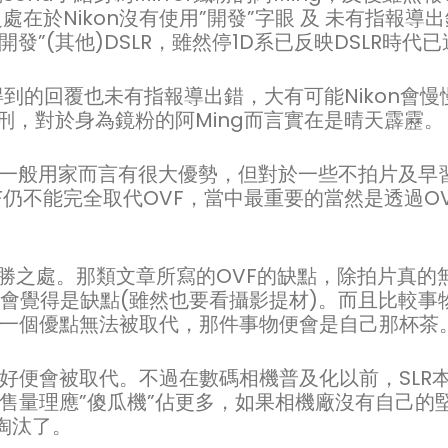
之處在於Nikon沒有使用”開發”字眼 及 未有指報導
開發”(其他)DSLR，雖然停1D系已反映DSLR時代
n得到的回覆也未有指報導出錯，大有可能Nikon會慢
死刑，對於身為鏡粉的阿Ming而言實在是晴天霹靂。
及對於一般用家而言有很大優勢，但對於一些不拍片及早
VF仍不能完全取代OVF，當中最重要的當然是透過O
優勝之處。那類文章所寫的OVF的缺點，除拍片真的
必會覺得是缺點(雖然也要看攝影提材)。而且比較事
一個優點無法被取代，那件事物便會是自己那杯茶
好便會被取代。不過在數碼相機普及化以前，SLR
售量理應”傻瓜機”佔更多，如果相機廠沒有自己的
淘汰了。