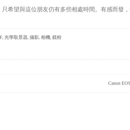
趨，只希望與這位朋友仍有多些相處時間。有感而發
,
,
,
,
F
光學取景器
攝影
相機
鏡粉
Canon EOS