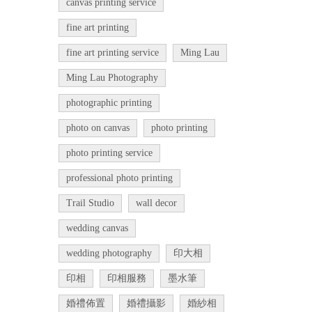
canvas printing service
fine art printing
fine art printing service
Ming Lau
Ming Lau Photography
photographic printing
photo on canvas
photo printing
photo printing service
professional photo printing
Trail Studio
wall decor
wedding canvas
wedding photography
印大相
印相
印相服務
墨水筆
婚禮佈置
婚禮攝影
婚紗相