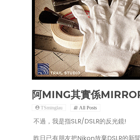
阿MING其實係MIRRO
TSminglau
All Posts
不過，我是指SLR/DSLR的反光鏡!
昨日已有朋友把Nikon放棄DSLR的新聞