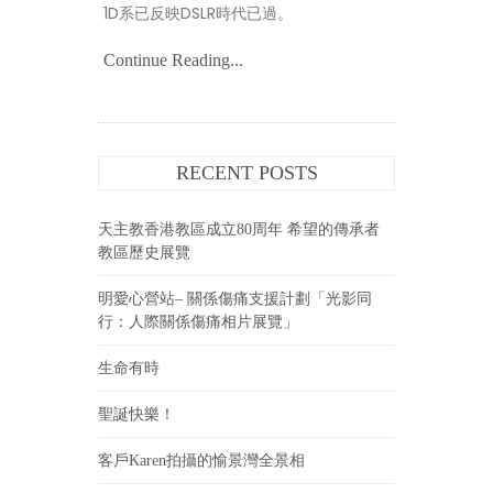
1D系已反映DSLR時代已過。
Continue Reading...
RECENT POSTS
天主教香港教區成立80周年 希望的傳承者
教區歷史展覽
明愛心營站– 關係傷痛支援計劃「光影同
行：人際關係傷痛相片展覽」
生命有時
聖誕快樂！
客戶Karen拍攝的愉景灣全景相