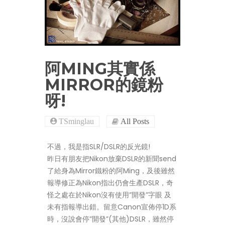
阿MING其實係
MIRROR的鏡粉
呀!
TSminglau
All Posts
不過，我是指SLR/DSLR的反光鏡!
昨日有朋友把Nikon放棄DSLR的新聞send
了給身為Mirror鐵粉的阿Ming，及後雖然
報導修正為Nikon指出仍會生產DSLR，奇
怪之處在於Nikon沒有使用”開發”字眼 及
未有指報導出錯。留意Canon宣佈停1D系
時，沒說會停”開發”(其他)DSLR，雖然停