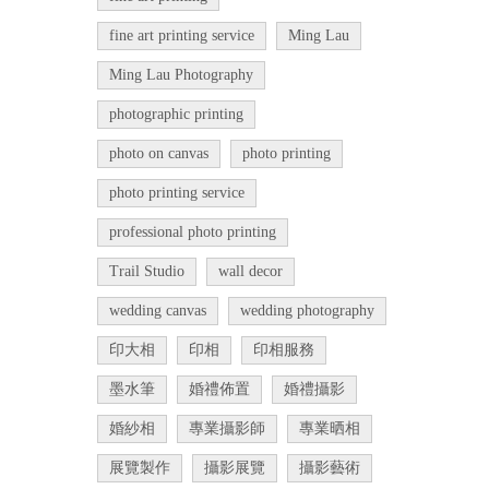
fine art printing service
Ming Lau
Ming Lau Photography
photographic printing
photo on canvas
photo printing
photo printing service
professional photo printing
Trail Studio
wall decor
wedding canvas
wedding photography
印大相
印相
印相服務
墨水筆
婚禮佈置
婚禮攝影
婚紗相
專業攝影師
專業晒相
展覽製作
攝影展覽
攝影藝術