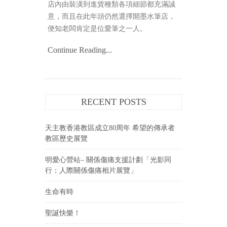
店內由裝潢到進貨種類各項細節都充滿誠
意，而且在此年頭仍然選擇開墨水筆店，
便知老闆肯定是位愛筆之一人。
Continue Reading...
RECENT POSTS
天主教香港教區成立80周年 希望的傳承者
教區歷史展覽
明愛心營站– 關係傷痛支援計劃「光影同
行：人際關係傷痛相片展覽」
生命有時
聖誕快樂！