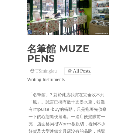
名筆館 MUZE
PENS
,
TSminglau
All Posts
Writing Instruments
「名筆館」? 對於此店我實在完全收不到
「風」。誠言已擁有數十支墨水筆，較難
有Impulse-buy的衝動，只是抱著先偵察
一下的心態隨便逛逛。一進店便覺眼前一
亮，店面格局很Warm很親切，看到不少
好貨及大型連鎖文具店沒有的品牌，感覺