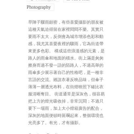
Photography
早陣子驟雨頗密，有些喜愛攝影的朋友被
這種天氣迫得留在家裡悶悶不樂。其實只
要雨不太大，反倒會為城市增添色彩和動
感，我尤其喜愛夜裡的驟雨，它為街道帶
來更多色彩。 構成這些浪漫感的元素，是
路人的雨傘和地面的積水。街上滿是匆匆
擦身而過不發一語的陌路人，不過高舉的
雨傘多少展示著自己的性格吧，是一種非
言語的交流。雖說衣著反映品味，但傘子
薄薄一層透光布料，在街燈映照下確比衣
服清晰奪目。 街道通常是深灰色，很容易
把上方的燈光吸收掉，非常沉悶；不過只
要下一場雨，加上大小燈箱廣告的配合，
深灰的地面便頓時斑斕起來，整個環境也
光亮多了。有光，才有攝影。