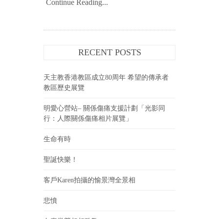
Continue Reading...
RECENT POSTS
天主教香港教區成立80周年 希望的傳承者
教區歷史展覽
明愛心營站– 關係傷痛支援計劃「光影同
行：人際關係傷痛相片展覽」
生命有時
聖誕快樂！
客戶Karen拍攝的愉景灣全景相
悲憤