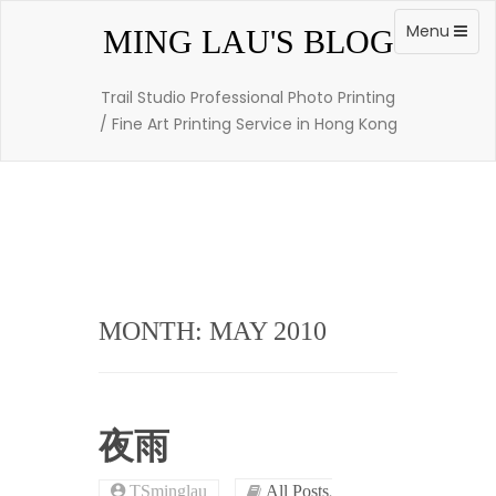
Skip
to
Toggle
Menu
MING LAU'S BLOG
content
navigation
Trail Studio Professional Photo Printing
/ Fine Art Printing Service in Hong Kong
MONTH: MAY 2010
夜雨
,
TSminglau
All Posts