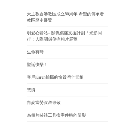
天主教香港教區成立80周年 希望的傳承者
教區歷史展覽
明愛心營站– 關係傷痛支援計劃「光影同
行：人際關係傷痛相片展覽」
生命有時
聖誕快樂！
客戶Karen拍攝的愉景灣全景相
悲憤
向麥當勞叔叔致敬
為相片裝裱工具換零件時的留影