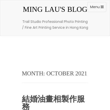
Skip
to
Toggle
Menu
MING LAU'S BLOG
content
navigation
Trail Studio Professional Photo Printing
/ Fine Art Printing Service in Hong Kong
MONTH: OCTOBER 2021
結婚油畫相製作服
務