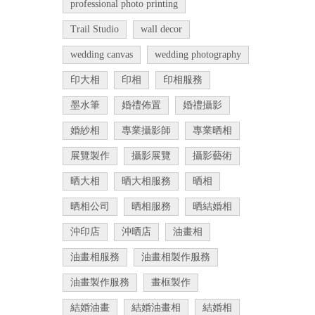
professional photo printing
Trail Studio
wall decor
wedding canvas
wedding photography
印大相
印相
印相服務
墨水筆
婚禮佈置
婚禮攝影
婚紗相
專業攝影師
專業晒相
展覽製作
攝影展覽
攝影藝術
晒大相
晒大相服務
晒相
晒相公司
晒相服務
晒結婚相
沖印店
沖晒店
油畫相
油畫相服務
油畫相製作服務
油畫製作服務
畫框製作
結婚油畫
結婚油畫相
結婚相