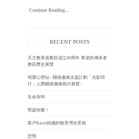
Continue Reading...
RECENT POSTS
天主教香港教區成立80周年 希望的傳承者
教區歷史展覽
明愛心營站– 關係傷痛支援計劃「光影同
行：人際關係傷痛相片展覽」
生命有時
聖誕快樂！
客戶Karen拍攝的愉景灣全景相
悲憤