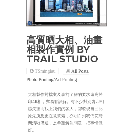
高質晒大相、油畫
相製作實例 BY
TRAIL STUDIO
,
TSminglau
All Posts
Photo Printing/Art Printing
大相製作對檔案及事前了解的要求遠高於
印4R相，亦易有誤解。有不少對別處印相
感失望而找上我們的客人，都發現自己比
原先所想更在意質素，亦明白到我們花時
間清晰溝通，是希望解決問題，把事情做
好。