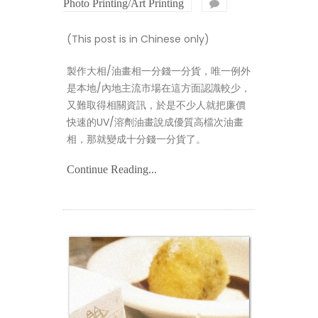
Photo Printing/Art Printing
on
油
畫
(This post is in Chinese only)
相/
大
相
製作大相/油畫相一分錢一分貨，唯一例外
製
作
是本地/內地主流市場在這方面認識較少，
–
又難取得相關資訊，於是不少人就把廉價
常
見
快速的UV/溶劑油畫說成優質高檔次油畫
誤
相，那就變成十分錢一分貨了。
解
及
品
Continue Reading...
質
之
重
要
性