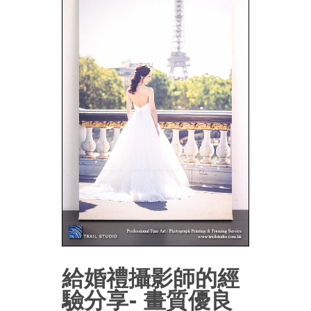
給婚禮攝影師的經
驗分享- 畫質優良