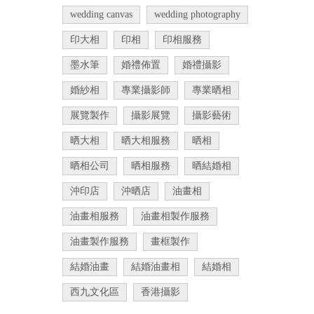
wedding canvas
wedding photography
印大相
印相
印相服務
墨水筆
婚禮佈置
婚禮攝影
婚紗相
專業攝影師
專業晒相
展覽製作
攝影展覽
攝影藝術
晒大相
晒大相服務
晒相
晒相公司
晒相服務
晒結婚相
沖印店
沖晒店
油畫相
油畫相服務
油畫相製作服務
油畫製作服務
畫框製作
結婚油畫
結婚油畫相
結婚相
西九文化區
香港攝影