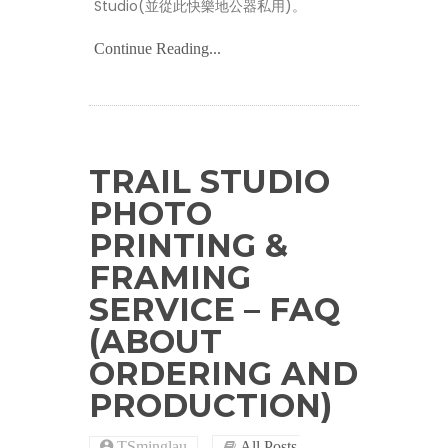
Studio(並從此快樂地公器私用)。
Continue Reading...
TRAIL STUDIO
PHOTO
PRINTING &
FRAMING
SERVICE – FAQ
(ABOUT
ORDERING AND
PRODUCTION)
,
TSminglau
All Posts