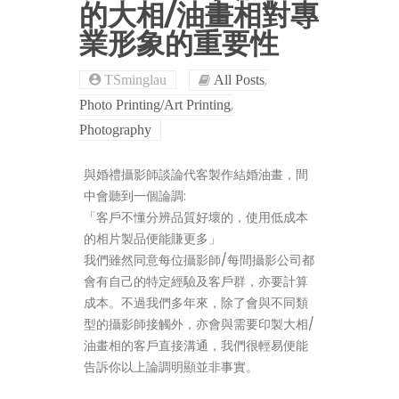
的大相/油畫相對專
業形象的重要性
,
TSminglau
All Posts
,
Photo Printing/Art Printing
Photography
與婚禮攝影師談論代客製作結婚油畫，間
中會聽到一個論調:
「客戶不懂分辨品質好壞的，使用低成本
的相片製品便能賺更多」
我們雖然同意每位攝影師/每間攝影公司都
會有自己的特定經驗及客戶群，亦要計算
成本。不過我們多年來，除了會與不同類
型的攝影師接觸外，亦會與需要印製大相/
油畫相的客戶直接溝通，我們很輕易便能
告訴你以上論調明顯並非事實。