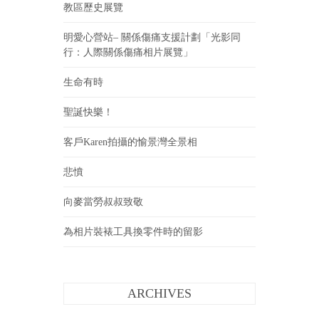
教區歷史展覽
明愛心營站– 關係傷痛支援計劃「光影同
行：人際關係傷痛相片展覽」
生命有時
聖誕快樂！
客戶Karen拍攝的愉景灣全景相
悲憤
向麥當勞叔叔致敬
為相片裝裱工具換零件時的留影
ARCHIVES