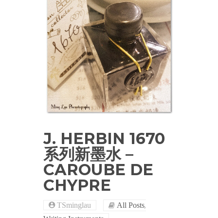
J. HERBIN 1670
系列新墨水 –
CAROUBE DE
CHYPRE
,
TSminglau
All Posts