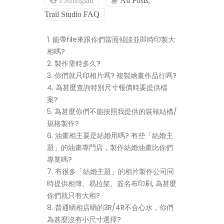
,
All Posts
Trail Studio FAQ
1. 能帶file來跟你們當面傾談並即時印製大
相嗎?
2. 製作需時多久?
3. 你們就只印相片嗎? 複製繪畫作品行嗎?
4. 為甚麼查詢特別尺寸報價時要提供檔
案?
5. 為甚麼你們不能按照我提供的裝裱結構/
規格製作?
6. 油畫相主要是結婚用嗎? 有些「結婚主
題」的油畫專門店，製作結婚油畫比你們
專業嗎?
7. 有很多「結婚主題」的相片製作公司同
時提供相簿、易拉架、簽名布印刷, 為甚麼
你們就只有大相?
8. 普通晒相店晒的3R/4R不合心水，你們
為甚麼沒有小尺寸選擇?