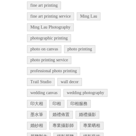
fine art printing
fine art printing service
Ming Lau
Ming Lau Photography
photographic printing
photo on canvas
photo printing
photo printing service
professional photo printing
Trail Studio
wall decor
wedding canvas
wedding photography
印大相
印相
印相服務
墨水筆
婚禮佈置
婚禮攝影
婚紗相
專業攝影師
專業晒相