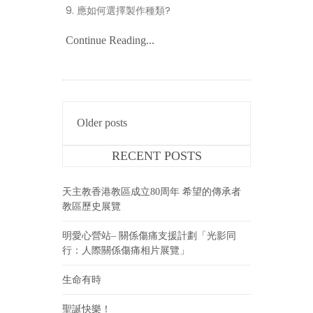
9. 應如何選擇製作種類?
Continue Reading...
POSTS
Older posts
NAVIGATION
RECENT POSTS
天主教香港教區成立80周年 希望的傳承者
教區歷史展覽
明愛心營站– 關係傷痛支援計劃「光影同
行：人際關係傷痛相片展覽」
生命有時
聖誕快樂！