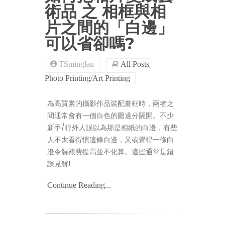
術品 之 相框與相
片之間的「白邊」
可以省卻嗎?
,
TSminglau
All Posts
Photo Printing/Art Printing
為高質素的攝影作品裝配畫框時，兩者之
間通常會有一個白色的圍邊分隔開。不少
新手/行外人誤以為那是相紙的白邊，有些
人不太看得慣這條白邊，又或覺得一條白
邊令裝裱費提高並不化算。這些通常是錯
誤見解!
Continue Reading...