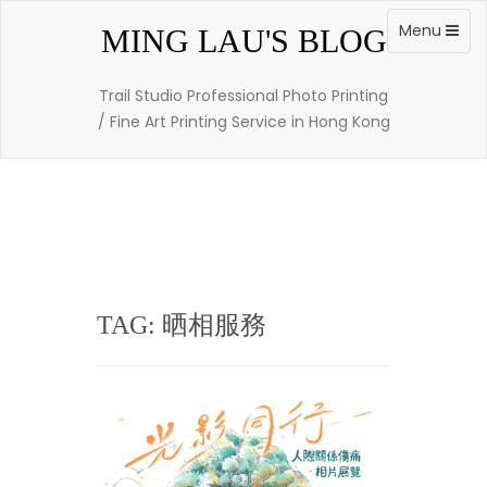
Skip
to
Toggle
Menu
MING LAU'S BLOG
content
navigation
Trail Studio Professional Photo Printing
/ Fine Art Printing Service in Hong Kong
TAG: 晒相服務