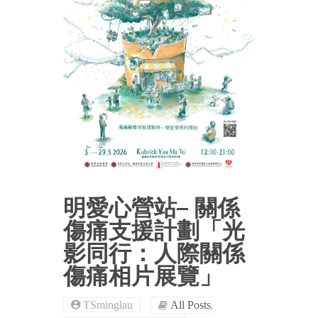
明愛心營站– 關係
傷痛支援計劃「光
影同行：人際關係
傷痛相片展覽」
,
TSminglau
All Posts