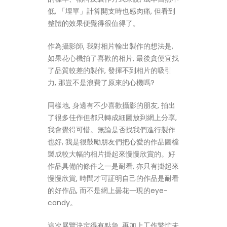
低, 「埋單」計算開支時也感肉痛, 但看到
整體的效果便覺得很值得了。
作為攝影師, 我對相片輸出製作的想法是,
如果花心機拍了喜歡的相片, 最後貪便宜找
了品質較差的製作, 發揮不到相片的吸引
力, 那豈不是浪費了原來的心機嗎?
同樣地, 身邊有不少喜歡攝影的朋友, 拍出
了很多佳作但都只轉成細圖放到網上分享,
我會覺得可惜。無論是否找我們進行製作
也好, 我是很鼓勵朋友們把心愛的作品圖檔
製成較大幅的相片掛起來慢慢欣賞的。好
作品具備的條件之一是耐看, 亦只有掛起來
慢慢欣賞, 時間才可証明自己的作品是耐看
的好作品, 而不是網上曇花一現的eye-
candy。
這次展覽決定得有點急, 再加上工作繁忙未