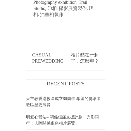
,
Photography exhibition
Trail
,
,
,
Studio
印相
攝影展覽製作
晒
,
相
油畫相製作
POST
CASUAL
相片黏在一起
NAVIGATION
PREWEDDING
了，怎麼辦？
RECENT POSTS
天主教香港教區成立80周年 希望的傳承者
教區歷史展覽
明愛心營站– 關係傷痛支援計劃「光影同
行：人際關係傷痛相片展覽」