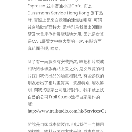
Espresso 並非普通小型Cafe, 而是
Dussmann Service Hong Kong 旗下品
牌, 實際上是來自歐洲的連鎖咖啡店, 可謂
後台強勁鋪面特大, 還特別為我騰出3面牆
壁及大量座位作展覽場地之用, 因此是次算
是CAFE展覽之中較大型的一次, 有關方面
真給面子呢, 哈哈。
除了有一面牆沒有安裝掛鉤, 唯把相片製成
相紙裱珍珠版再貼上去之外, 是次展覽的相
片採用我們出品的油畫相製成, 有些參觀的
朋友看出了相片畫質高，質感特別, 層次鮮
明, 問我找哪家公司進行製作。我不就是找
自己的公司Trail Studio進行自家製作的
囉:
http://www.trailstudio.com.hk/Services/Output/Photoout
雖說是自家成本價製作, 但以我們一向採用
的標準、物料及製作方式來說, 成本自然不