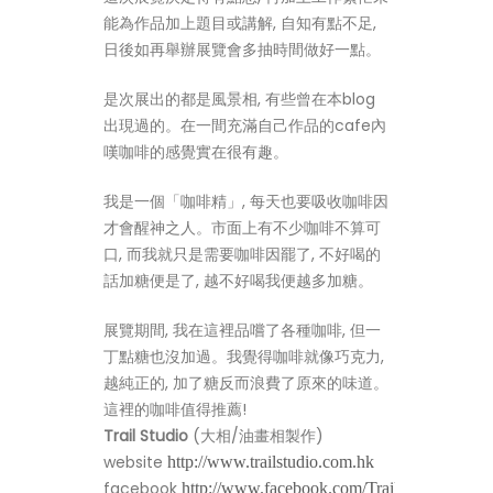
能為作品加上題目或講解, 自知有點不足,
日後如再舉辦展覽會多抽時間做好一點。
是次展出的都是風景相, 有些曾在本blog
出現過的。在一間充滿自己作品的cafe內
嘆咖啡的感覺實在很有趣。
我是一個「咖啡精」, 每天也要吸收咖啡因
才會醒神之人。市面上有不少咖啡不算可
口, 而我就只是需要咖啡因罷了, 不好喝的
話加糖便是了, 越不好喝我便越多加糖。
展覽期間, 我在這裡品嚐了各種咖啡, 但一
丁點糖也沒加過。我覺得咖啡就像巧克力,
越純正的, 加了糖反而浪費了原來的味道。
這裡的咖啡值得推薦!
Trail Studio
(大相/油畫相製作)
website
http://www.trailstudio.com.hk
facebook
http://www.facebook.com/TrailStudio