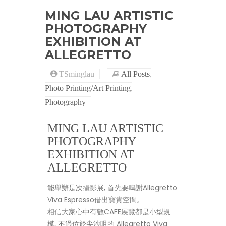
MING LAU ARTISTIC
PHOTOGRAPHY
EXHIBITION AT
ALLEGRETTO
,
TSminglau
All Posts
,
Photo Printing/Art Printing
Photography
MING LAU ARTISTIC
PHOTOGRAPHY
EXHIBITION AT
ALLEGRETTO
能舉辦是次攝影展, 首先要鳴謝Allegretto
Viva Espresso借出寶貴空間。
相信大家心中有數CAFE展覽都是小型規
模, 不過位於尖沙咀的 Allegretto Viva