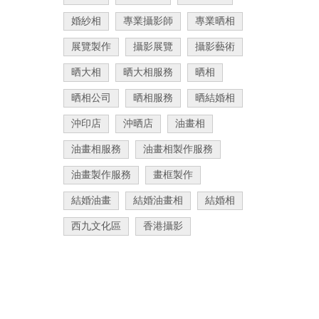
婚紗相
專業攝影師
專業晒相
展覽製作
攝影展覽
攝影藝術
晒大相
晒大相服務
晒相
晒相公司
晒相服務
晒結婚相
沖印店
沖晒店
油畫相
油畫相服務
油畫相製作服務
油畫製作服務
畫框製作
結婚油畫
結婚油畫相
結婚相
西九文化區
香港攝影