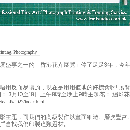
,
rinting
Photography
度盛事之一的「香港花卉展覽」停了足足3年，今
唔用反而易壞的，現在是用用佢地的好機會呀! 展
 3月10至19日上午9時至晚上9時主題花： 繡球
tc/hkfs/2023/index.html
影主題，而我們的高級製作以畫面細緻、層次豐富
戶會找我們印製這類題材。