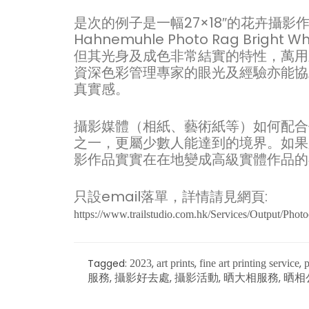
是次的例子是一幅27×18″的花卉攝
Hahnemuhle Photo Rag Br
但其光身及成色非常結實的特性，萬用
資深色彩管理專家的眼光及經驗亦能協
真實感。
攝影媒體（相紙、藝術紙等）如何配合
之一，更屬少數人能達到的境界。如果
影作品實實在在地變成高級實體作品的
只設email落單，詳情請見網頁:
https://www.trailstudio.com.hk/Services/Output/Photo
Tagged:
,
,
,
2023
art prints
fine art printing service
p
,
,
,
,
服務
攝影好去處
攝影活動
晒大相服務
晒相