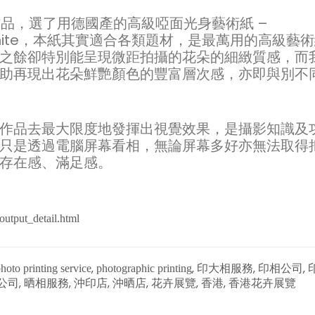
影作品，選了用德國產的高級啞面光身藝術紙 –
ight White，本紙其實適合各類題材，是最萬用的高級藝
之餘卻特別能呈現微距拍攝的花朵的細緻質感，而
助再現出花朵鮮艷顏色的豐富層次感，亦即與別不
作品去最大限度地發揮出視覺效果，是攝影知識及
只是透過電腦屏幕看相，無論屏幕多好亦無法取得
存在感、滿足感。
output_detail.html
,
,
,
,
hoto printing service
photographic printing
印大相服務
印相公司
,
,
,
,
,
,
公司
晒相服務
沖印店
沖晒店
花卉展覽
香港
香港花卉展覽