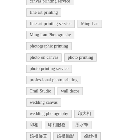
canvas printing service
fine art printing
fine art printing service
Ming Lau
Ming Lau Photography
photographic printing
photo on canvas
photo printing
photo printing service
professional photo printing
Trail Studio
wall decor
wedding canvas
wedding photography
印大相
印相
印相服務
墨水筆
婚禮佈置
婚禮攝影
婚紗相