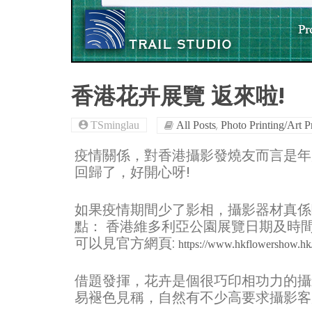
香港花卉展覽 返來啦!
,
TSminglau
All Posts
Photo Printing/Art P
疫情關係，對香港攝影發燒友而言是年
回歸了，好開心呀!
如果疫情期間少了影相，攝影器材真係
點： 香港維多利亞公園展覽日期及時間：
可以見官方網頁:
https://www.hkflowershow.hk/
借題發揮，花卉是個很巧印相功力的攝
易褪色見稱，自然有不少高要求攝影客