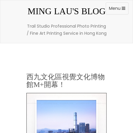
Skip
to
Toggle
Menu
MING LAU'S BLOG
content
navigation
Trail Studio Professional Photo Printing
/ Fine Art Printing Service in Hong Kong
西九文化區視覺文化博物
館M+開幕！