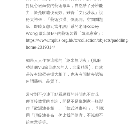
打從心底而發的藝術氛圍，自然缺了分辨能
力，於是吹噓便奏效。雖覺「文化沙漠」說
得太誇張，「藝術沙漠」倒認同。空間問題
嘛，即時又想到當年設計系的老師Kacey
Wong 展出於M+的藝術裝置「飄流家室」:
https://www.mplus.org.hk/tc/collection/objects/paddling-
home-2019314/
如果人人住在這樣的「納米無明火」(佩服
替這個Viu節目改名的人，非常精景)，自然
是沒有牆壁去掛大相了，也沒有閒情去認識
何謂藝術、品質了。
常收到不少連丁點看網頁的時間也不肯花，
便直接致電的查詢，問是不是像別家一樣製
作「歐洲油畫相」、「韓式油畫相 」、別家
用「頂級油畫布」仍比我們便宜，不減價不
給生意等等。