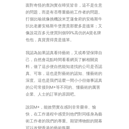
面對奇怪的查詢實在啼笑皆非，這不是生意
的問題，而是有否尊重藝術工作者的問題。
打個比喻就像挑機說米芝蓮食府的安格斯牛
扒比老麥安格斯牛堡賣貴那麼多是搵笨；又
像說花百多元便買到個99%高仿的A貨名牌
包包，真貨賣得貴是搵笨。
我認為如果認真看待藝術，又或希望保障自
己，自然會花點時間看看網頁了解相關資
料，做了這步便自然能知道找的公司是否認
真、可靠，這也是對藝術的認知、懂藝術的
深度。這也是我們這麼一間小小但做事認真
的公司常接到M+等不同的、懂藝術的厲害
企業、人士的訂單的原因吧。
說回M+，能效勞實在感到非常榮幸、愉
快，在工作過程中感受到他們對同樣身為藝
術工作者的我們的專重。期望博物館的開幕
可以改變香港的藝術氛圍。