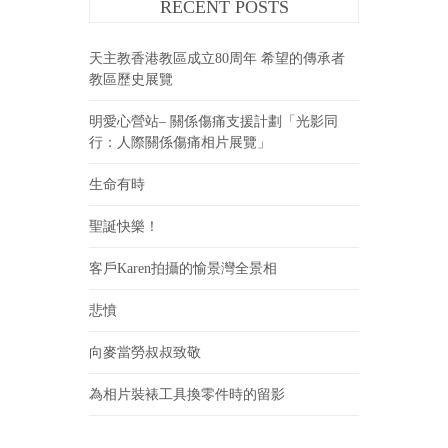
RECENT POSTS
天主教香港教區成立80周年 希望的傳承者
教區歷史展覽
明愛心營站– 關係傷痛支援計劃「光影同
行：人際關係傷痛相片展覽」
生命有時
聖誕快樂！
客戶Karen拍攝的愉景灣全景相
悲憤
向麥當勞叔叔致敬
為相片裝裱工具換零件時的留影