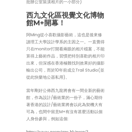
批辦公室裝潢相片的一小部分)
西九文化區視覺文化博物
館M+開幕！
阿Ming從小喜歡攝影藝術，這也是後來修
讀理工大學設計學系的主因之一。一直覺得
只在monitor打開看兩眼的相片檔案，不能
算得上藝術作品，習慣把特別喜歡的相片印
出來，但深感在香港極難找到效果好的攝影
輸出公司，而於10年前成立Trail Studio(並
從此快樂地公器私用)。
當年剛好公佈西九龍將會有一間全新的藝術
館，作為設計/藝術業的一份子，滿心期待
著香港的設計/藝術業將會以此為契機大有
可為，也間中留意M+有沒有甚麼活動以個
人身份參與，例如這個:
https://www.neonsigns.hk/neon/?