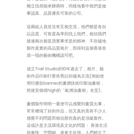
獨立找尋能承辦商時，同樣地看中我們是做
事認真、品質優良可靠的公司。
這兩組人員並沒有互相交流，他們都是各自
以品質、可靠度為準則找上我們，相信我們
接連兩次都是憑實事求是的精神、不吹噓地
製作真實的高品質相片，而得到這個香港首
屈一指的藝術機構認可吧。
成立Trail Studio的10年過去了，相片、藝
術作品印刷行業依舊以吹噓為主流(例如使
用印廣告banner的廉價技術印製油畫相，
然後安個很high的「歐洲油畫相」名堂)。
廉價製作明明一看便可以感覺到畫質出事，
常常糟塌了好的作品，但又真的竟有不少人
感覺不到問題而相信那些真的是頂級製作。
這或許是主流環境及文化的問題： 香港生活
節奏快、空間細、速食文化強，人們稍欠了