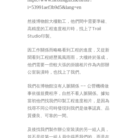
i=53991aef3b9d5&lang=en
然後博物館大樓動工，他們間中需要準確、
高精度的工程進度相片時，找上了Trail
Studio印製。
因工作關係而略略看到工程的進度，又從新
聞看到工程經歷風風雨雨，大樓終於落成，
他們需要一些較大張的掛牆相片作為內部辦
公室裝潢時，也找上了我們。
我們在博物館沒有人脈關係 –– 公營機構做
事依循規費程序，自然不看人脈關係。據知
當初他們找我們印製工程進度相片，是因為
找尋不同公司時發現到我們是做事認真、品
質優良、可靠的一間。
及後找我們製作辦公室裝潢的另一組人員，
並不是從第一組人員中得悉我們的，而是在