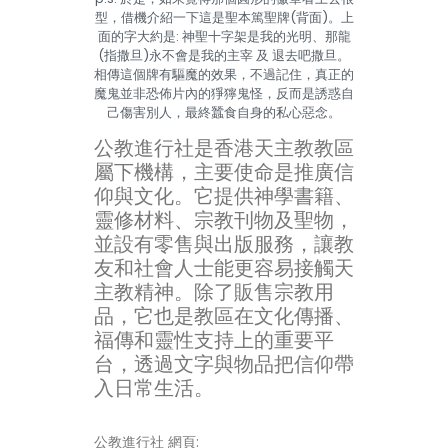
型，借機介紹一下這是聖本篤聖牌(背面)。上
面的字大約是: 神聖十字架是我的光明、那龍
(指撒旦)永不會是我的主宰 及 退去吧撒旦。
相傳這個牌有驅魔的效果，不過記住，真正的
魔鬼並非恐佈片內的猙獰鬼怪，反而是誘惑自
己傷害別人，最終蠶食自身的私心惡念。
公教進行社是香港天主教教區
屬下機構，主要使命是推廣信
仰與文化。它提供神學書籍、
靈修材料、宗教刊物及聖物，
並設有零售與出版服務，讓教
友和社會人士能更容易接觸天
主教精神。除了販售宗教用
品，它也是教區在文化傳播、
福傳和靈性支持上的重要平
台，透過文字與物品把信仰帶
入日常生活。
公教進行社 網頁: