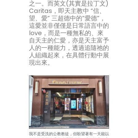
之一。而英文(其實是拉丁文)
Caritas，即天主教中 “信、
望、愛” 三超德中的”愛德”，
這愛並非僅僅是日常語言中的
love，而是一種無私的、來
自天主的仁愛，亦是天主富予
人的一種能力，透過追隨祂的
人組織起來，在具體行動中展
現出來。
我不是受洗的公教教徒，但盼望著有一天能以