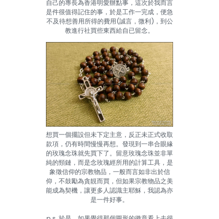
自己的專長為香港明愛辦點事，這次於我而言
是件很值得記住的事，於是工作一完成，便急
不及待想善用所得的費用(誠言，微利)，到公
教進行社買些東西給自已留念。
想買一個擺設但未下定主意，反正未正式收取
款項，仍有時間慢慢再想。發現到一串合眼緣
的玫瑰念珠就先買下了。留意玫瑰念珠並非單
純的頸鏈，而是念玫瑰經所用的計算工具，是
象徵信仰的宗教物品，一般而言如非出於信
仰，不鼓勵為貪靚而買，但如果宗教物品之美
能成為契機，讓更多人認識主耶穌，我認為亦
是一件好事。
p.s. 於是，如果覺得那個圓形的徽章看上去很