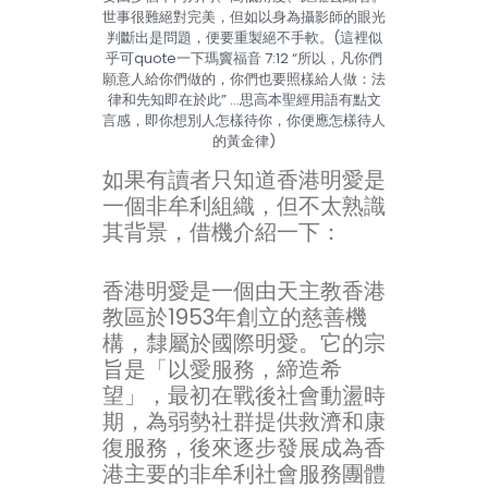
世事很難絕對完美，但如以身為攝影師的眼光
判斷出是問題，便要重製絕不手軟。(這裡似
乎可quote一下瑪竇福音 7:12 “所以，凡你們
願意人給你們做的，你們也要照樣給人做：法
律和先知即在於此” …思高本聖經用語有點文
言感，即你想別人怎樣待你，你便應怎樣待人
的黃金律)
如果有讀者只知道香港明愛是
一個非牟利組織，但不太熟識
其背景，借機介紹一下：
香港明愛是一個由天主教香港
教區於1953年創立的慈善機
構，隸屬於國際明愛。它的宗
旨是「以愛服務，締造希
望」，最初在戰後社會動盪時
期，為弱勢社群提供救濟和康
復服務，後來逐步發展成為香
港主要的非牟利社會服務團體