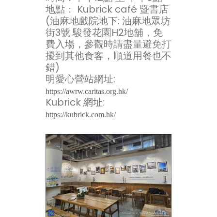
地點： Kubrick café 暨書店
(油麻地戲院地下: 油麻地眾坊
街3號 駿發花園H2地舖，免
費入場，參觀時請盡量避免打
擾到其他食客，順道用餐也不
錯)
明愛心營站網址:
https://awrw.caritas.org.hk/
Kubrick 網址:
https://kubrick.com.hk/