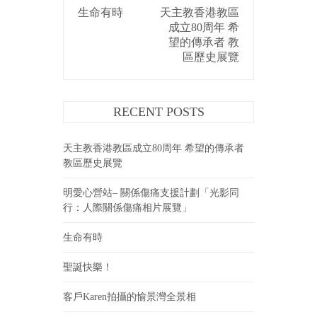
生命有時
天主教香港教區
NAVIGATION
成立80周年 希
望的傳承者 教
區歷史展覽
RECENT POSTS
天主教香港教區成立80周年 希望的傳承者
教區歷史展覽
明愛心營站– 關係傷痛支援計劃「光影同
行：人際關係傷痛相片展覽」
生命有時
聖誕快樂！
客戶Karen拍攝的愉景灣全景相