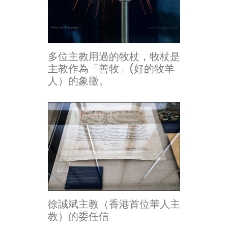
多位主教用過的牧杖，牧杖是
主教作為「善牧」(好的牧羊
人）的象徵。
徐誠斌主教（香港首位華人主
教）的委任信