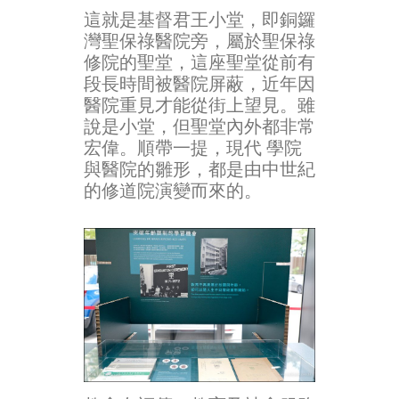
這就是基督君王小堂，即銅鑼
灣聖保祿醫院旁，屬於聖保祿
修院的聖堂，這座聖堂從前有
段長時間被醫院屏蔽，近年因
醫院重見才能從街上望見。雖
說是小堂，但聖堂內外都非常
宏偉。順帶一提，現代 學院
與醫院的雛形，都是由中世紀
的修道院演變而來的。