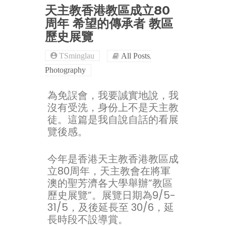
天主教香港教區成立80
周年 希望的傳承者 教區
歷史展覽
,
TSminglau
All Posts
Photography
為免誤會，我要誠實地說，我
沒有受洗，身份上不是天主教
徒。這篇是我自說自話的看展
覽後感。
今年是香港天主教香港教區成
立80周年，天主教會在將軍
澳的聖芳濟各大學舉辦”教區
歷史展覽”。展覽日期為9/5-
31/5，及後延長至 30/6，延
長時段不設導賞。