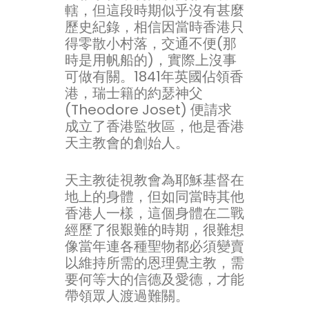
轄，但這段時期似乎沒有甚麼
歷史紀錄，相信因當時香港只
得零散小村落，交通不便(那
時是用帆船的)，實際上沒事
可做有關。1841年英國佔領香
港，瑞士籍的約瑟神父
(Theodore Joset) 便請求
成立了香港監牧區，他是香港
天主教會的創始人。
天主教徒視教會為耶穌基督在
地上的身體，但如同當時其他
香港人一樣，這個身體在二戰
經歷了很艱難的時期，很難想
像當年連各種聖物都必須變賣
以維持所需的恩理覺主教，需
要何等大的信德及愛德，才能
帶領眾人渡過難關。