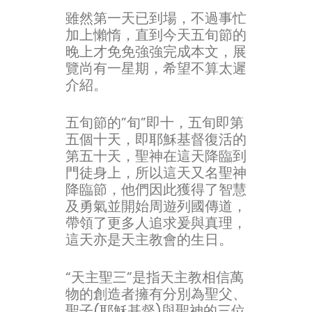
雖然第一天已到場，不過事忙
加上懶惰，直到今天五旬節的
晚上才免免強強完成本文，展
覽尚有一星期，希望不算太遲
介紹。
五旬節的”旬”即十，五旬即第
五個十天，即耶穌基督復活的
第五十天，聖神在這天降臨到
門徒身上，所以這天又名聖神
降臨節，他們因此獲得了智慧
及勇氣並開始周遊列國傳道，
帶領了更多人追求爰與真理，
這天亦是天主教會的生日。
“天主聖三”是指天主教相信萬
物的創造者擁有分別為聖父、
聖子(耶穌基督)與聖神的三位