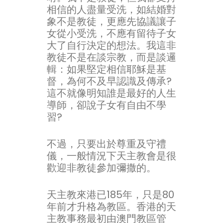
相信的人盡量受洗，如結婚對
象不是教徒，更應先協議讓子
女從小受洗，不應有留待子女
大了自行決定的想法。我這非
教徒不是在談宗教，而是談邏
輯：如果堅定相信耶穌是基
督，為何不及早認識及傳承?
這不就像明知誰是最好的人生
導師，卻說子女有自由不學
習?
不過，只要出於尊重及守禮
儀，一般情況下天主教會是很
歡迎非教徒參加彌撒的。
天主教來港已185年，只是80
年前才升格為教區。香港的天
主教事務最初由澳門教區管