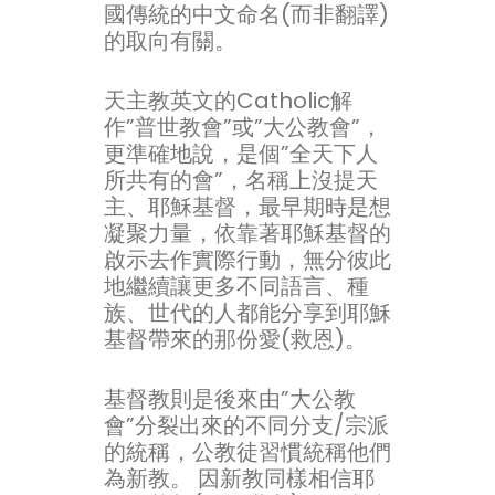
國傳統的中文命名(而非翻譯)
的取向有關。
天主教英文的Catholic解
作”普世教會”或”大公教會”，
更準確地說，是個”全天下人
所共有的會”，名稱上沒提天
主、耶穌基督，最早期時是想
凝聚力量，依靠著耶穌基督的
啟示去作實際行動，無分彼此
地繼續讓更多不同語言、種
族、世代的人都能分享到耶穌
基督帶來的那份愛(救恩)。
基督教則是後來由”大公教
會”分裂出來的不同分支/宗派
的統稱，公教徒習慣統稱他們
為新教。 因新教同樣相信耶