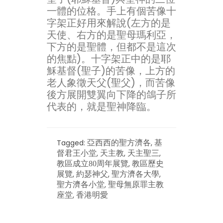
一體的位格。手上有個苦像十
字架正好用來解說(左方的是
天使、右方的是聖母瑪利亞，
下方的是聖體，但都不是這次
的焦點)。十字架正中的是耶
穌基督(聖子)的苦像，上方的
老人象徵天父(聖父)，而苦像
後方展開雙翼向下降的鴿子所
代表的，就是聖神降臨。
Tagged:
,
亞西西的聖方濟各
基
,
,
,
督君王小堂
天主教
天主聖三
,
教區成立80周年展覽
教區歷史
,
,
,
展覽
約瑟神父
聖方濟各大學
,
聖方濟各小堂
聖母無原罪主教
,
座堂
香港明愛