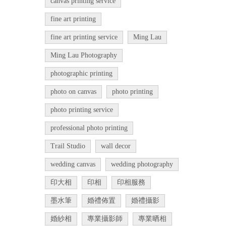
canvas printing service
fine art printing
fine art printing service
Ming Lau
Ming Lau Photography
photographic printing
photo on canvas
photo printing
photo printing service
professional photo printing
Trail Studio
wall decor
wedding canvas
wedding photography
印大相
印相
印相服務
墨水筆
婚禮佈置
婚禮攝影
婚紗相
專業攝影師
專業晒相