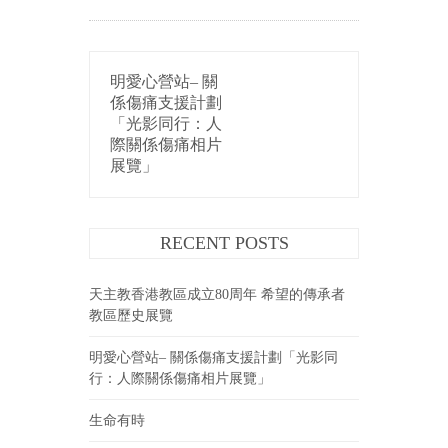
POST
明愛心營站– 關
NAVIGATION
係傷痛支援計劃
「光影同行：人
際關係傷痛相片
展覽」
RECENT POSTS
天主教香港教區成立80周年 希望的傳承者
教區歷史展覽
明愛心營站– 關係傷痛支援計劃「光影同
行：人際關係傷痛相片展覽」
生命有時