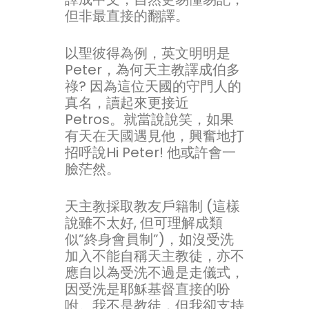
但非最直接的翻譯。
以聖彼得為例，英文明明是
Peter，為何天主教譯成伯多
祿? 因為這位天國的守門人的
真名，讀起來更接近
Petros。就當說說笑，如果
有天在天國遇見他，興奮地打
招呼說Hi Peter! 他或許會一
臉茫然。
天主教採取教友戶籍制 (這樣
說雖不太好, 但可理解成類
似”終身會員制”)，如沒受洗
加入不能自稱天主教徒，亦不
應自以為受洗不過是走儀式，
因受洗是耶穌基督直接的吩
咐。我不是教徒，但我卻支持