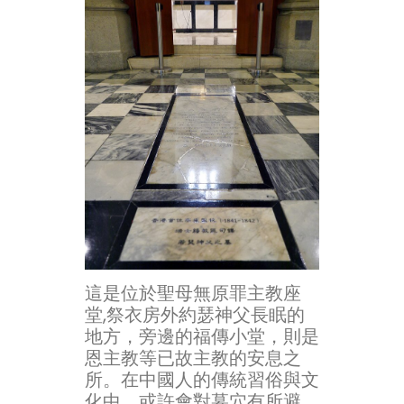
這是位於聖母無原罪主教座
堂,祭衣房外約瑟神父長眠的
地方，旁邊的福傳小堂，則是
恩主教等已故主教的安息之
所。在中國人的傳統習俗與文
化中，或許會對墓穴有所避