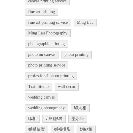
canvas printing service
fine art printing
fine art printing service
Ming Lau
Ming Lau Photography
photographic printing
photo on canvas
photo printing
photo printing service
professional photo printing
Trail Studio
wall decor
wedding canvas
wedding photography
印大相
印相
印相服務
墨水筆
婚禮佈置
婚禮攝影
婚紗相