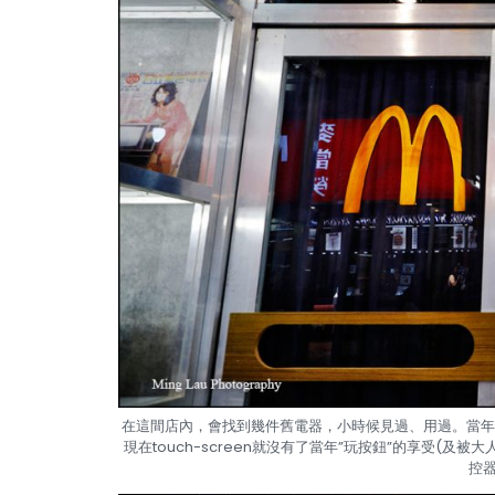
在這間店內，會找到幾件舊電器，小時候見過、用過。當年
現在touch-screen就沒有了當年”玩按鈕”的享受
控器