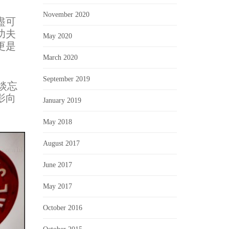
November 2020
盡可
功夫
May 2020
更是
March 2020
September 2019
淡忘
影向
January 2019
May 2018
August 2017
June 2017
May 2017
October 2016