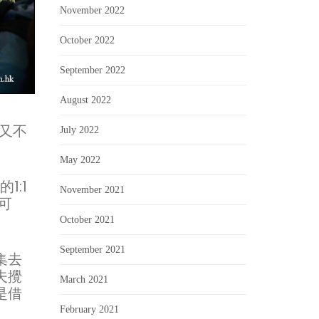
November 2022
October 2022
September 2022
August 2022
我又不
July 2022
May 2022
1:1
November 2021
可
October 2021
September 2021
集去
夫攪
March 2021
是借
February 2021