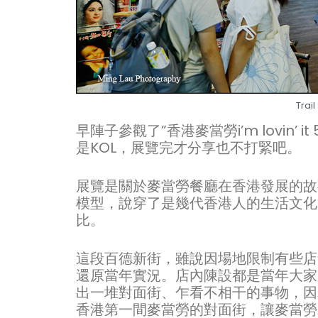
Trai
早陣子參觀了”香港麥當勞i’m lovin
是KOL，展覽完才分享也不打緊吧。
展覽是關於麥當勞餐廳在香港發展的故事
模型，說穿了是幾代香港人的生活文化
比。
這段百德新街，雖說因場地限制有些店
還原當年實況。店內陳設都是當年大家
出一堆對面街、乍看不相干的事物，因
香港第一間麥當勞的對面街，讓麥當勞