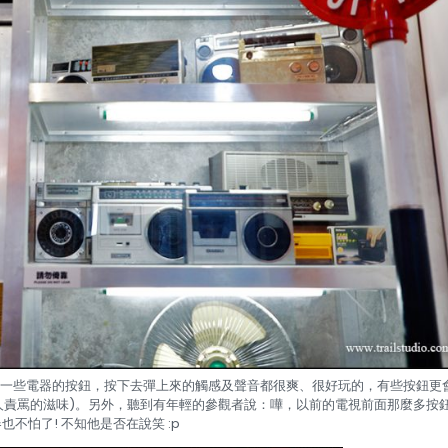
一些電器的按鈕，按下去彈上來的觸感及聲音都很爽、很好玩的，有些按鈕更
(及被大人責罵的滋味)。另外，聽到有年輕的參觀者說：嘩，以前的電視前面那麼多按
也不怕了! 不知他是否在說笑 :p