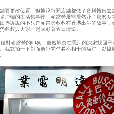
舖要更改位置，但據說每間店舖都做了資料搜集去
喻戶曉的生活舊事物。麥當勞展覽居然花了那麼多
因為訴說的不只是麥當勞叔叔在香港出生的故事，
勞叔叔與大家一起回顧著舊日情懷。
小時候對麥當勞的印象，自然地會在思海的深處找回已
。我就拍一下對面街每間乍看不相干的店舖，以攝
。