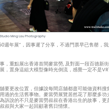
l Studio Ming Lau Photography
’ it 50週年展”，因事遲了分享，不過門票早已售罄，
，重點展出香港首間麥當勞, 及對面一段百德新街的
展，置身這組大模型像時光倒流，感覺一定不是VR
舖要更改位置，但據說每間店舖都盡可能做資料搜
用過的生活舊事物。麥當勞展覽居然花了那麼多功
為訴說的不只是麥當勞叔叔在香港出生的故事，更
叔叔與大家一起回顧著舊日情懷。