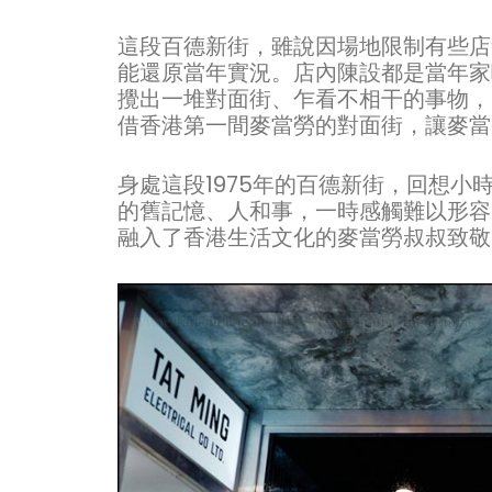
這段百德新街，雖說因場地限制有些店
能還原當年實況。店內陳設都是當年家
攪出一堆對面街、乍看不相干的事物，
借香港第一間麥當勞的對面街，讓麥當
身處這段1975年的百德新街，回想
的舊記憶、人和事，一時感觸難以形容
融入了香港生活文化的麥當勞叔叔致敬