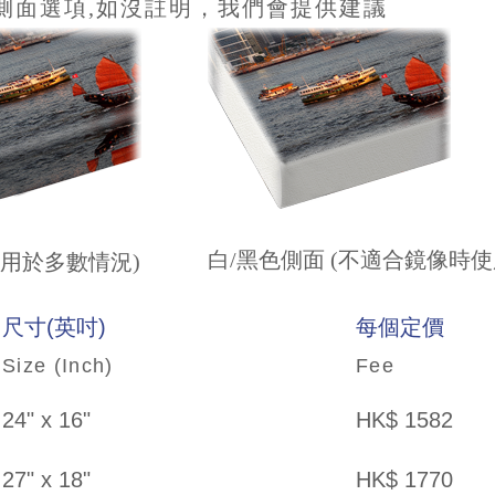
側面選項,如沒註明，我們會提供建議
白/黑色側面 (不適合鏡像時使
(用於多數情況)
尺寸(英吋)
每個定價
Size (Inch)
Fee
24" x 16"
HK$ 1582
27" x 18"
HK$ 1770