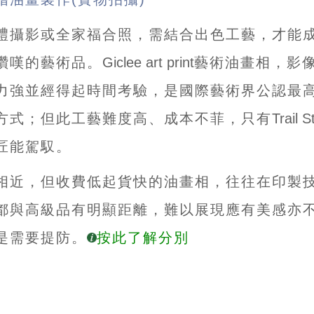
禮攝影或全家福合照，需結合出色工藝，才能
讚嘆的藝術品。
Giclee art print
藝術油畫相，影
力強並經得起時間考驗，是國際藝術界公認最
方式；但此工藝難度高、成本不菲，只有
Trail S
匠能駕馭。
相近，但收費低起貨快的油畫相，往往在印製
都與高級品有明顯距離，難以展現應有美感亦
是需要提防。
按此了解分別