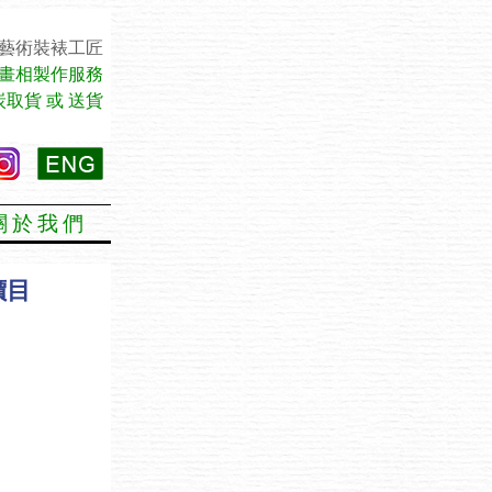
 藝術裝裱工匠
畫相製作服務
火炭取貨 或 送貨
關於我們
價目