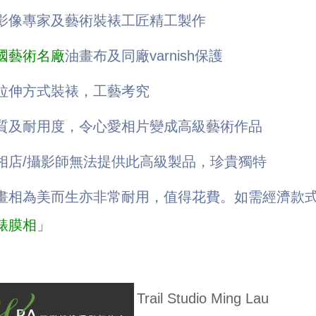
影像專家及藝術裝裱工匠精工製作
國藝術名廠
油畫布及同廠
varnish
保護
拉伸方式裝裱，工藝考究
質及耐用度，令心愛相片變成高級藝術作品
相店/攝影師無法提供此高級製品，珍貴獨特
畫相為美而生亦非常耐用，值得花費。如需經濟款
裱膜相」
Trail Studio Ming Lau