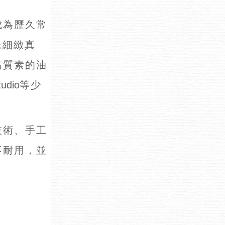
成為歷久常
像細緻真
高質素的油
tudio
等少
技術、手工
不耐用，並