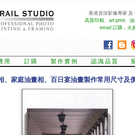
香港資深影像專家 及
高質印相
、
art print
、
油
email 訂購，
費用
訂購
製作實例
認識品質
相、家庭油畫相、百日宴油畫製作常用尺寸及