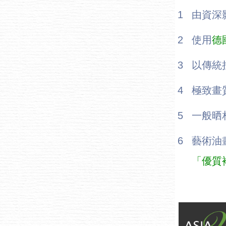
1
由資深
2
使用
德
3
以傳統
4
極致畫
5
一般晒
6
藝術油
「優質