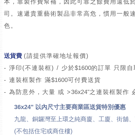
本，靠製作費幫補，因此可靠之餘費用遠低
司。速遞貴重藝術製品非常高危，慣用一般
色。
送貨費
(請提供準確地址報價)
- 淨印(不連裝框) / 少於
$1600
的訂單 只限自
- 連裝框製作 滿
$1600
可付費送貨
- 為防意外，大量 或 >
36x24"
之連裝框製作 
36x24"
以內尺寸主要商業區送貨特別優惠
九龍、銅鑼灣至上環之純商廈、工廈、街舖、
(不包括住宅或商住樓)