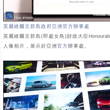
英屬維爾京群島政府亞洲官方辦事處
英屬維爾京群島(即處女島)財政大臣
Honourab
人像相片，展示於亞洲
官方
辦事處。