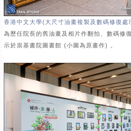
香港中文大學(大尺寸油畫複製及數碼修復處
為歷任院長的舊油畫及相片作翻拍、數碼修
示於祟基書院圖書館 (小圖為原畫作) 。