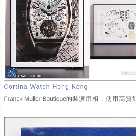
Cortina Watch Hong Kong
Franck Muller Boutique的
裝潢用相，使用高質
f